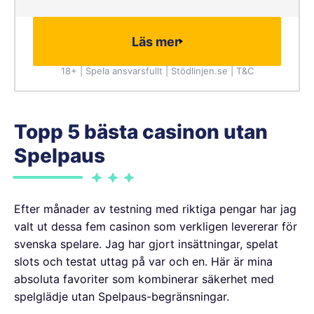
Läs mer
18+ | Spela ansvarsfullt | Stödlinjen.se | T&C
Topp 5 bästa casinon utan
Spelpaus
Efter månader av testning med riktiga pengar har jag
valt ut dessa fem casinon som verkligen levererar för
svenska spelare. Jag har gjort insättningar, spelat
slots och testat uttag på var och en. Här är mina
absoluta favoriter som kombinerar säkerhet med
spelglädje utan Spelpaus-begränsningar.