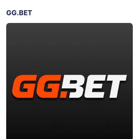
GG.BET