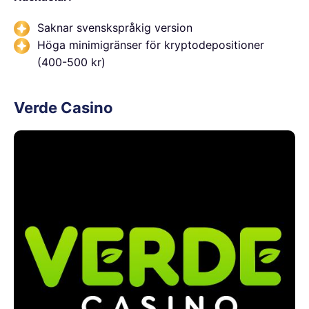
Saknar svenskspråkig version
Höga minimigränser för kryptodepositioner
(400-500 kr)
Verde Casino