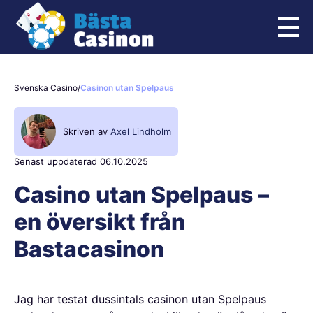
Svenska Casino
/
Casinon utan Spelpaus
Skriven av
Axel Lindholm
Senast uppdaterad 06.10.2025
Casino utan Spelpaus –
en översikt från
Bastacasinon
Jag har testat dussintals casinon utan Spelpaus