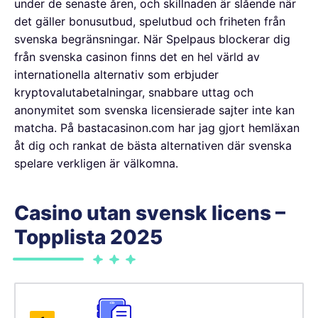
under de senaste åren, och skillnaden är slående när
det gäller bonusutbud, spelutbud och friheten från
svenska begränsningar. När Spelpaus blockerar dig
från svenska casinon finns det en hel värld av
internationella alternativ som erbjuder
kryptovalutabetalningar, snabbare uttag och
anonymitet som svenska licensierade sajter inte kan
matcha. På bastacasinon.com har jag gjort hemläxan
åt dig och rankat de bästa alternativen där svenska
spelare verkligen är välkomna.
Casino utan svensk licens –
Topplista 2025