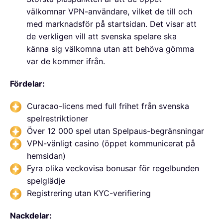
välkomnar VPN-användare, vilket de till och
med marknadsför på startsidan. Det visar att
de verkligen vill att svenska spelare ska
känna sig välkomna utan att behöva gömma
var de kommer ifrån.
Fördelar:
Curacao-licens med full frihet från svenska
spelrestriktioner
Över 12 000 spel utan Spelpaus-begränsningar
VPN-vänligt casino (öppet kommunicerat på
hemsidan)
Fyra olika veckovisa bonusar för regelbunden
spelglädje
Registrering utan KYC-verifiering
Nackdelar: