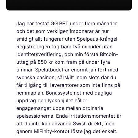
Jag har testat GG.BET under flera månader
och det som verkligen imponerar är hur
smidigt allt fungerar utan Spelpaus-krångel.
Registreringen tog bara två minuder utan
identitetsverifiering, och min första Bitcoin-
uttag på 850 kr kom fram på under fyra
timmar. Spelutbudet är enormt jämfört med
svenska casinon, särskilt inom slots där du
får tillgång till leverantörer som inte finns på
hemmaplan. Bonussystemet med dagliga
uppdrag och lyckohjulet håller
engagemanget uppe mellan ordinarie
spelsessionerna. Enda irritationsmomentet är
att du inte kan använda Swish direkt, men
genom MiFinity-kontot löste jag det enkelt.