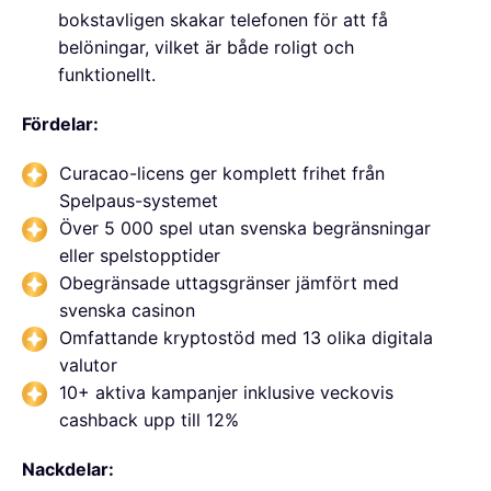
bokstavligen skakar telefonen för att få
belöningar, vilket är både roligt och
funktionellt.
Fördelar:
Curacao-licens ger komplett frihet från
Spelpaus-systemet
Över 5 000 spel utan svenska begränsningar
eller spelstopptider
Obegränsade uttagsgränser jämfört med
svenska casinon
Omfattande kryptostöd med 13 olika digitala
valutor
10+ aktiva kampanjer inklusive veckovis
cashback upp till 12%
Nackdelar: