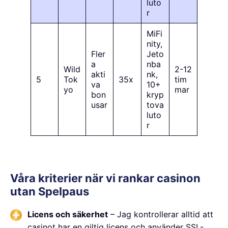
luto
r
MiFi
nity,
Fler
Jeto
a
nba
Wild
2-12
akti
nk,
5
Tok
35x
tim
va
10+
yo
mar
bon
kryp
usar
tova
luto
r
Våra kriterier när vi rankar casinon
utan Spelpaus
Licens och säkerhet
– Jag kontrollerar alltid att
casinot har en giltig licens och använder SSL-