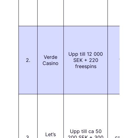
Upp till 12 000
Verde
2.
SEK + 220
100
Casino
freespins
Upp till ca 50
Let’s
3.
200 SEK + 300
ca 220