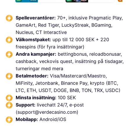
Spelleverantörer:
70+, inklusive Pragmatic Play,
GameArt, Red Tiger, LuckyStreak, BGaming,
Nucleus, CT Interactive
Välkomstpaket:
upp till 12 000 SEK + 220
freespins (för fyra insättningar)
Andra kampanjer:
bettingbonus, reloadbonusar,
cashback, veckovis quest, insättning på tisdagar,
turneringar med mera
Betalmetoder:
Visa/Mastercard/Maestro,
MiFinity, Jetonbank, Binance Pay, krypto (BTC,
LTC, ETH, USDT, DOGE, BNB, TON, TRX, USDC)
Minsta insättning:
100 SEK
Support:
livechatt 24/7, e-post
(
support@verdecasino.com
)
Mobilapp:
Android/iOS