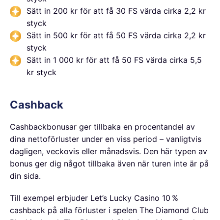
Sätt in 200 kr för att få 30 FS värda cirka 2,2 kr
styck
Sätt in 500 kr för att få 50 FS värda cirka 2,2 kr
styck
Sätt in 1 000 kr för att få 50 FS värda cirka 5,5
kr styck
Cashback
Cashbackbonusar ger tillbaka en procentandel av
dina nettoförluster under en viss period – vanligtvis
dagligen, veckovis eller månadsvis. Den här typen av
bonus ger dig något tillbaka även när turen inte är på
din sida.
Till exempel erbjuder Let’s Lucky Casino 10 %
cashback på alla förluster i spelen The Diamond Club