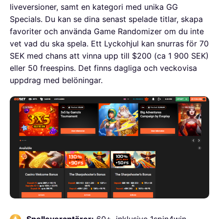
liveversioner, samt en kategori med unika GG
Specials. Du kan se dina senast spelade titlar, skapa
favoriter och använda Game Randomizer om du inte
vet vad du ska spela. Ett Lyckohjul kan snurras för 70
SEK med chans att vinna upp till $200 (ca 1 900 SEK)
eller 50 freespins. Det finns dagliga och veckovisa
uppdrag med belöningar.