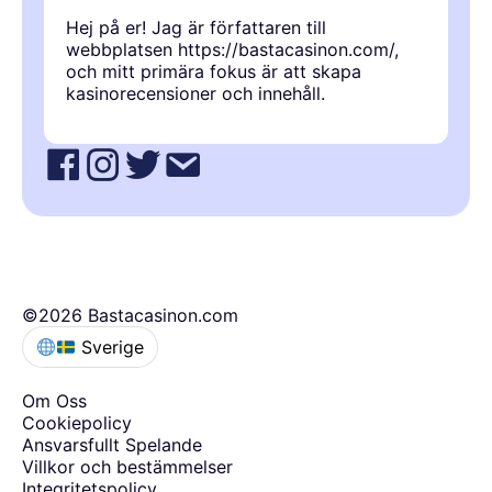
Hej på er! Jag är författaren till
webbplatsen https://bastacasinon.com/,
och mitt primära fokus är att skapa
kasinorecensioner och innehåll.
©2026 Bastacasinon.com
Sverige
Om Oss
Cookiepolicy
Ansvarsfullt Spelande
Villkor och bestämmelser
Integritetspolicy