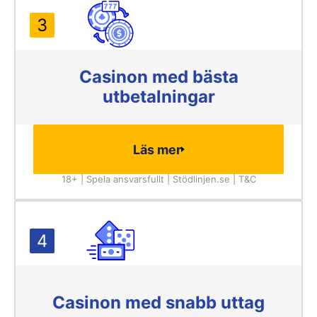
3
Casinon med bästa
utbetalningar
Läs mer
18+ | Spela ansvarsfullt | Stödlinjen.se | T&C
4
Casinon med snabb uttag