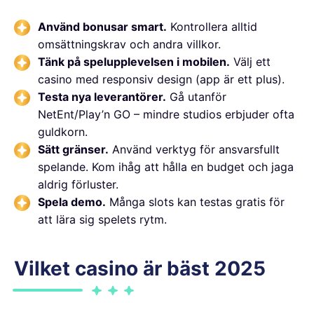
Använd bonusar smart.
Kontrollera alltid
omsättningskrav och andra villkor.
Tänk på spelupplevelsen i mobilen.
Välj ett
casino med responsiv design (app är ett plus).
Testa nya leverantörer.
Gå utanför
NetEnt/Play’n GO – mindre studios erbjuder ofta
guldkorn.
Sätt gränser.
Använd verktyg för ansvarsfullt
spelande. Kom ihåg att hålla en budget och jaga
aldrig förluster.
Spela demo.
Många slots kan testas gratis för
att lära sig spelets rytm.
Vilket casino är bäst 2025