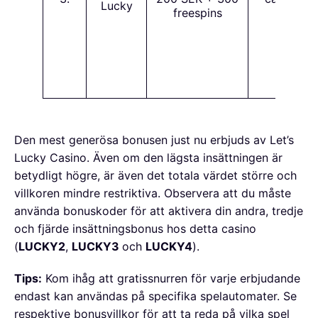
Lucky
freespins
Den mest generösa bonusen just nu erbjuds av Let’s
Lucky Casino. Även om den lägsta insättningen är
betydligt högre, är även det totala värdet större och
villkoren mindre restriktiva. Observera att du måste
använda bonuskoder för att aktivera din andra, tredje
och fjärde insättningsbonus hos detta casino
(
LUCKY2
,
LUCKY3
och
LUCKY4
).
Tips:
Kom ihåg att gratissnurren för varje erbjudande
endast kan användas på specifika spelautomater. Se
respektive bonusvillkor för att ta reda på vilka spel